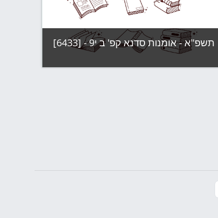
צפה בקורס
תשפ"א - אומנות סדנא קפ' ב י9 - [6433]
קטגוריה:
תשפ"א - קבוצות לימוד
צפה בקורס
מוד הבא