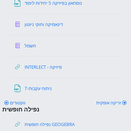
File
נוסחאון בפיזיקה 5 יחידות לימוד
Glossary
דינאמיקה וחוקי ניוטון
Glossary
חשמל
URL
INTERLECT - פיזיקה
File
7-ניתוח עקבות
זריקה אופקית
ווקטורים
נפילה חופשית
נפילה חופשית
URL
נפילה חופשית GEOGEBRA