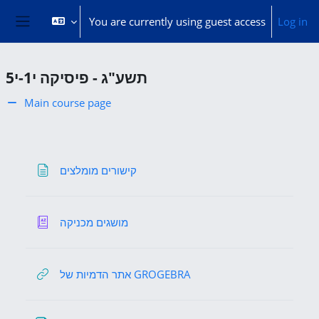
Skip to main content
You are currently using guest access
Log in
Side panel
תשע"ג - פיסיקה י1-י5
Main course page
General
Page
קישורים מומלצים
Glossary
מושגים מכניקה
URL
אתר הדמיות של GROGEBRA