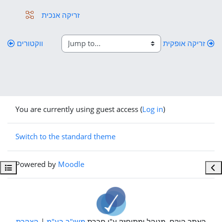
Lesson
זריקה אנכית
זריקה אופקית
ווקטורים
You are currently using guest access (
Log in
)
Switch to the standard theme
Powered by
Moodle
Open course index
Ope
האתר הוקם, מנוהל ומתוחזק ע"י חברת
משו"ב בע"מ
|
הצהרת