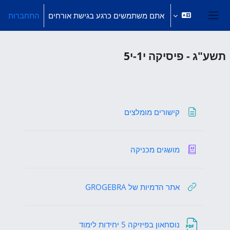
ילוג לתוכן הראשי
אתם משתמשים כרגע בגישת אורחים
התחברות
חלון סקירה צדדי
תשע"ג - פיסיקה י1-י5
מבוא
דף תוכן מעוצב
קישורים מומלצים
אגרון מונחים
מושגים מכניקה
קישור לאתר אינטרנט
אתר הדמיות של GROGEBRA
קובץ
נוסחאון בפיזיקה 5 יחידות לימוד