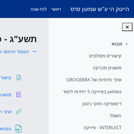
ילוג לתוכן הראשי
הייטק הי ע"ש שמעון פרס
ראשי
לוח-שנה
תשע"ג - פיס
מבוא
צמצום
העמוד הראשי ש
קישורים מומלצים
מבוא
מושגים מכניקה
קישורי
אתר הדמיות של GROGEBRA
נוסחאון בפיזיקה 5 יחידות לימוד
מושגים
דינאמיקה וחוקי ניוטון
אתר הדמיו
חשמל
INTERLECT - פיזיקה
נוסחאון בפי