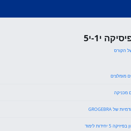
יקה י1-י5
ל הקורס
דף תוכן מעוצב
ם מומלצים
אגרון מונחים
 מכניקה
קישור לאתר אינטרנט
ת של GROGEBRA
קובץ
זיקה 5 יחידות לימוד