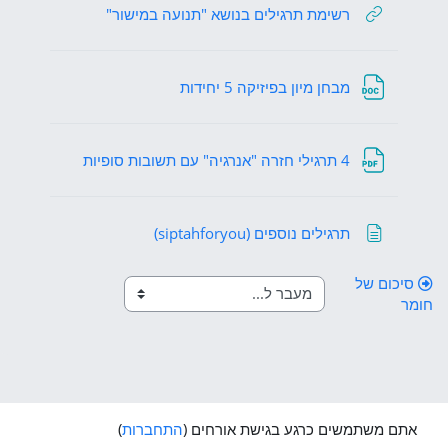
קישור לאתר אינט
רשימת תרגילים בנושא "תנועה במישור"
קובץ
מבחן מיון בפיזיקה 5 יחידות
קובץ
4 תרגילי חזרה "אנרגיה" עם תשובות סופיות
דף תוכן מעוצב
תרגילים נוספים (siptahforyou)
סיכום של
חומר
אתם משתמשים כרגע בגישת אורחים (
התחברות
)