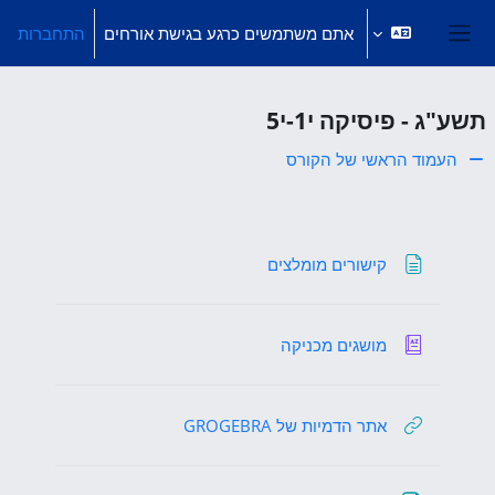
ילוג לתוכן הראשי
אתם משתמשים כרגע בגישת אורחים
התחברות
חלון סקירה צדדי
תשע"ג - פיסיקה י1-י5
העמוד הראשי של הקורס
מבוא
דף תוכן מעוצב
קישורים מומלצים
אגרון מונחים
מושגים מכניקה
קישור לאתר אינטרנט
אתר הדמיות של GROGEBRA