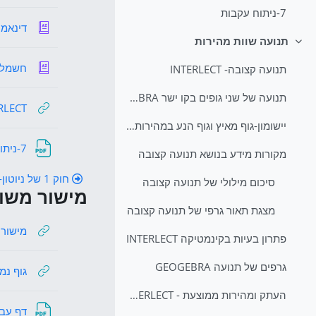
7-ניתוח עקבות
דינאמיק
תנועה שוות מהירות
צמצום
חשמל
תנועה קצובה- INTERLECT
תנועה של שני גופים בקו ישר GEOGEBRA
INTERLECT 
יישומון-גוף מאיץ וגוף הנע במהירות קבועה
7-ניתוח עקבות
מקורות מידע בנושא תנועה קצובה
חוק 1 של ניוטון- סטטיקה
סיכום מילולי של תנועה קצובה
מישור משו
מצגת תאור גרפי של תנועה קצובה
מישור 
מישור משו
פתרון בעיות בקינמטיקה INTERLECT
גרפים של תנועה GEOGEBRA
גוף נמצ
העתק ומהירות ממוצעת - INTERLECT
דף עבודה מספר 4 ח