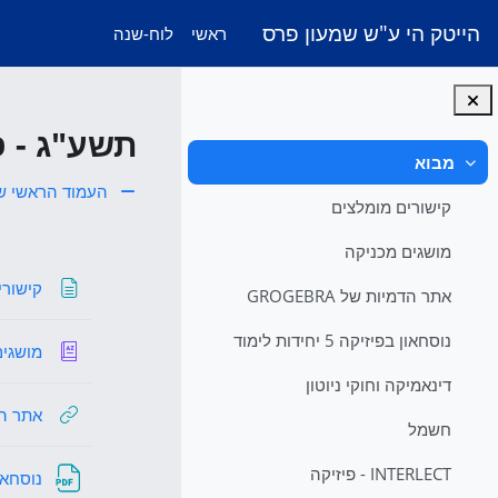
ילוג לתוכן הראשי
הייטק הי ע"ש שמעון פרס
ראשי
לוח-שנה
תשע"ג - פיס
מבוא
צמצום
העמוד הראשי ש
קישורים מומלצים
מבוא
מושגים מכניקה
קישורי
אתר הדמיות של GROGEBRA
נוסחאון בפיזיקה 5 יחידות לימוד
מושגים
דינאמיקה וחוקי ניוטון
אתר הדמיו
חשמל
INTERLECT - פיזיקה
נוסחאון בפי