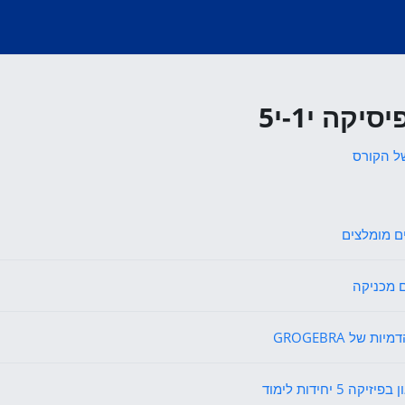
יקה י1-י5
ל הקורס
דף תוכן מעוצב
ם מומלצים
אגרון מונחים
 מכניקה
קישור לאתר אינטרנט
ת של GROGEBRA
קובץ
זיקה 5 יחידות לימוד