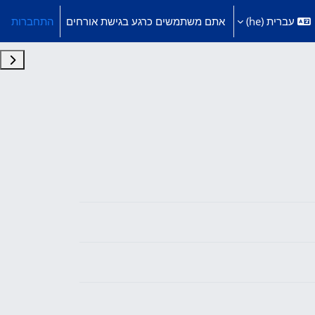
עברית ‎(he)‎
אתם משתמשים כרגע בגישת אורחים
התחברות
תצוג