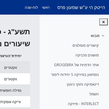
ילוג לתוכן הראשי
הייטק הי ע"ש שמעון פרס
ראשי
לוח-שנה
תשע"ג - פיס
מבוא
צמצום
שיעורים 
קישורים מומלצים
מושגים מכניקה
יחידת־הוראה
אתר הדמיות של GROGEBRA
ווקטורים
נוסחאון בפיזיקה 5 יחידות לימוד
ווקטורים
דינאמיקה וחוקי ניוטון
נפילה חופשית
חשמל
זריקה אופקית
INTERLECT - פיזיקה