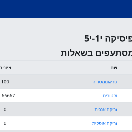
יקה י1-י5
מסתעפים בשאלות
שם
ציונים
טריגונומטריה
100
וקטורים
6.66667
זריקה אנכית
0
זריקה אופקית
0