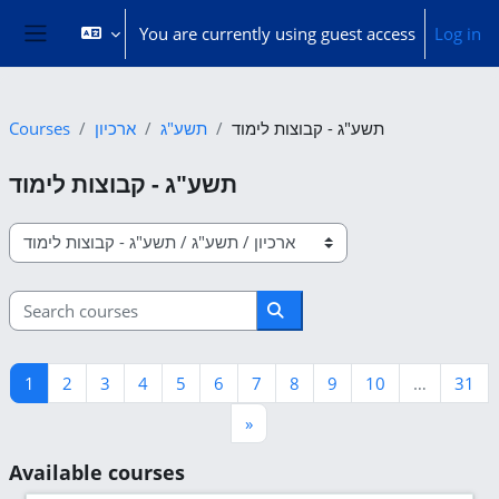
Skip to main content
You are currently using guest access
Log in
Side panel
Courses
ארכיון
תשע"ג
תשע"ג - קבוצות לימוד
תשע"ג - קבוצות לימוד
Course categories
Search courses
Search courses
Page 1
Page 2
Page 3
Page 4
Page 5
Page 6
Page 7
Page 8
Page 9
Page 10
Pa
1
2
3
4
5
6
7
8
9
10
…
31
Next page
»
Available courses