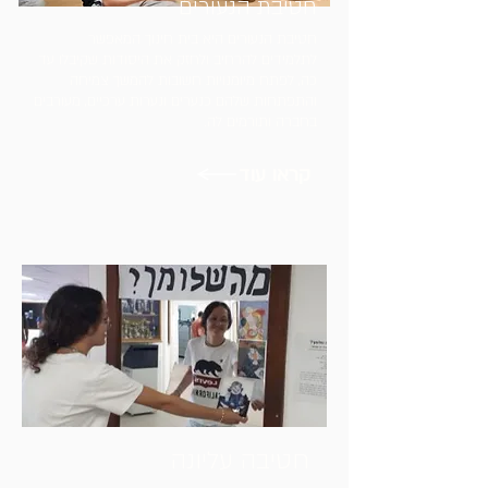
חטיבת הנעורים
חטיבת הנעורים היא בית חינוך המאפשר
לתלמידים להרחיב ולחזק את היסודות שקיבלו עד
כה, לפתח מיומנויות חשובות להמשך צמיחה
והתפתחות שלהם כנערים ונערות ערכיים, מעורבים
בחברה ותורמים לה.
קראו עוד
חטיבה עליונה