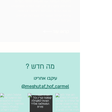
בחטיבה העליונה אנו שואפים לפתח בוגרים
אחראים ומעורבים. לכן, לצד למידה משמעותית
מכוונת בגרות מתקיימת פעילות חברתית/
ערכית עניפה המעודדת מעורבות חברתית,
סובלנות ואחריות.
קראו עוד
? מה חדש
עיקבו אחרינו
meshutaf_hof_carmel@