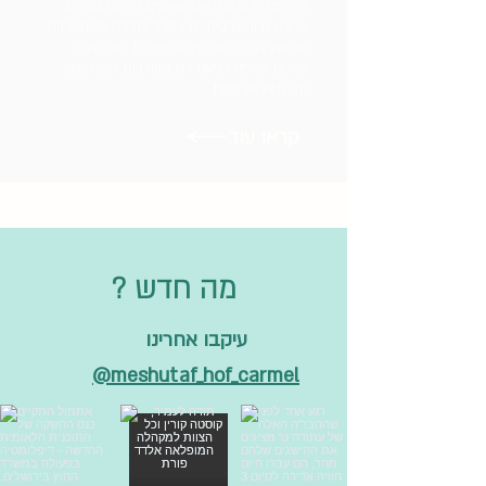
בחטיבה העליונה אנו שואפים לפתח בוגרים
אחראים ומעורבים. לכן, לצד למידה משמעותית
מכוונת בגרות מתקיימת פעילות חברתית/
ערכית עניפה המעודדת מעורבות חברתית,
סובלנות ואחריות.
קראו עוד
? מה חדש
עיקבו אחרינו
meshutaf_hof_carmel@