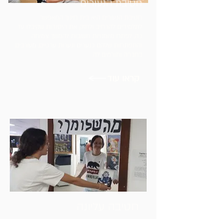
חטיבת הנעורים
חטיבת הנעורים היא בית חינוך המאפשר
לתלמידים להרחיב ולחזק את היסודות שקיבלו עד
כה, לפתח מיומנויות חשובות להמשך צמיחה
והתפתחות שלהם כנערים ונערות ערכיים, מעורבים
בחברה ותורמים לה.
קראו עוד
חטיבה עליונה