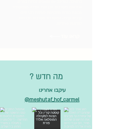
בחטיבה העליונה אנו שואפים לפתח בוגרים
אחראים ומעורבים. לכן, לצד למידה משמעותית
מכוונת בגרות מתקיימת פעילות חברתית/
ערכית עניפה המעודדת מעורבות חברתית,
סובלנות ואחריות.
קראו עוד
? מה חדש
עיקבו אחרינו
meshutaf_hof_carmel@