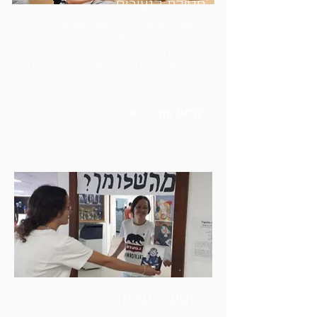
חטיבת הנעורים
חטיבת הנעורים היא בית חינוך המאפשר
לתלמידים להרחיב ולחזק את היסודות שקיבלו עד
כה, לפתח מיומנויות חשובות להמשך צמיחה
והתפתחות שלהם כנערים ונערות ערכיים, מעורבים
בחברה ותורמים לה.
קראו עוד
חטיבה עליונה