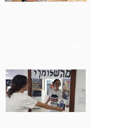
חטיבת הנעורים
חטיבת הנעורים היא בית חינוך המאפשר
לתלמידים להרחיב ולחזק את היסודות שקיבלו עד
כה, לפתח מיומנויות חשובות להמשך צמיחה
והתפתחות שלהם כנערים ונערות ערכיים, מעורבים
בחברה ותורמים לה.
קראו עוד
חטיבה עליונה