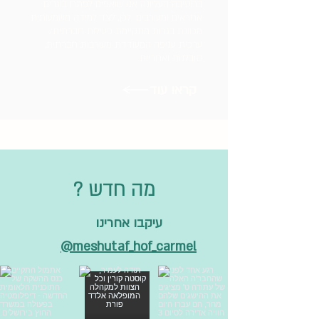
בחטיבה העליונה אנו שואפים לפתח בוגרים
אחראים ומעורבים. לכן, לצד למידה משמעותית
מכוונת בגרות מתקיימת פעילות חברתית/
ערכית עניפה המעודדת מעורבות חברתית,
סובלנות ואחריות.
קראו עוד
? מה חדש
עיקבו אחרינו
meshutaf_hof_carmel@