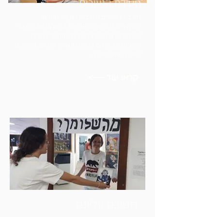
חטיבת הנעורים
חטיבת הנעורים היא בית חינוך המאפשר
לתלמידים להרחיב ולחזק את היסודות שקיבלו עד
כה, לפתח מיומנויות חשובות להמשך צמיחה
והתפתחות שלהם כנערים ונערות ערכיים, מעורבים
בחברה ותורמים לה.
קראו עוד
חטיבה עליונה