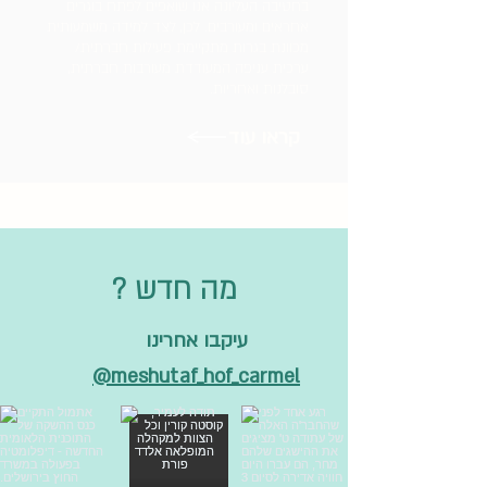
בחטיבה העליונה אנו שואפים לפתח בוגרים
אחראים ומעורבים. לכן, לצד למידה משמעותית
מכוונת בגרות מתקיימת פעילות חברתית/
ערכית עניפה המעודדת מעורבות חברתית,
סובלנות ואחריות.
קראו עוד
? מה חדש
עיקבו אחרינו
meshutaf_hof_carmel@