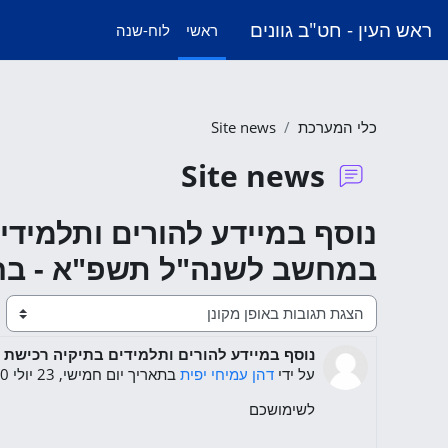
ילוג לתוכן הראשי
ראש העין - חט"ב גוונים
ראשי
לוח-שנה
כלי המערכת
Site news
Site news
נוסף במיידע להורים ותלמיד
במחשב לשנה"ל תשפ"א - בח
מצב תצוגה
נוסף במיידע להורים ותלמידים בתיקיה רכיש
מספר תגובות: 0
על ידי
דהן עמיחי יפית
בתאריך
יום חמישי, 23 יולי 2020, 5:18 PM
לשימושכם